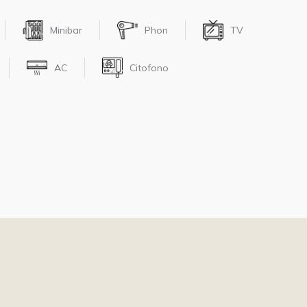
Minibar
Phon
TV
AC
Citofono