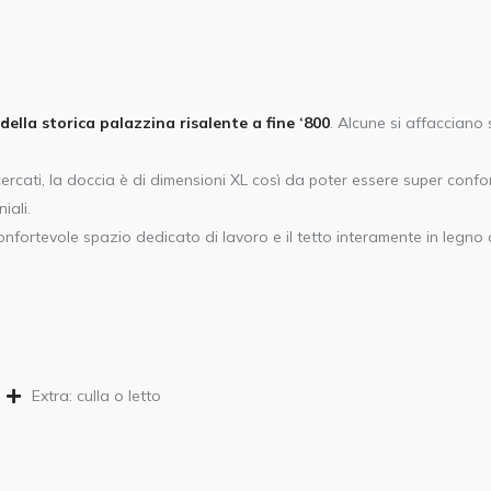
della storica palazzina risalente a fine ‘800
. Alcune si affacciano 
icercati, la doccia è di dimensioni XL così da poter essere super confo
iali.
fortevole spazio dedicato di lavoro e il tetto interamente in legno o
Extra: culla o letto